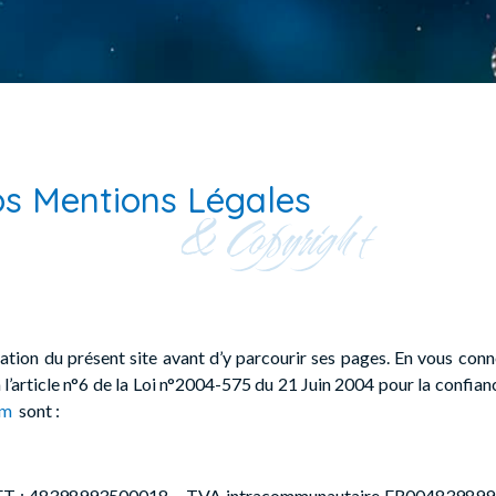
s Mentions Légales
& Copyright
isation du présent site avant d’y parcourir ses pages. En vous con
l’article n°6 de la Loi n°2004-575 du 21 Juin 2004 pour la confian
om
sont :
RET : 48398993500018 – TVA intracommunautaire FR0048398993