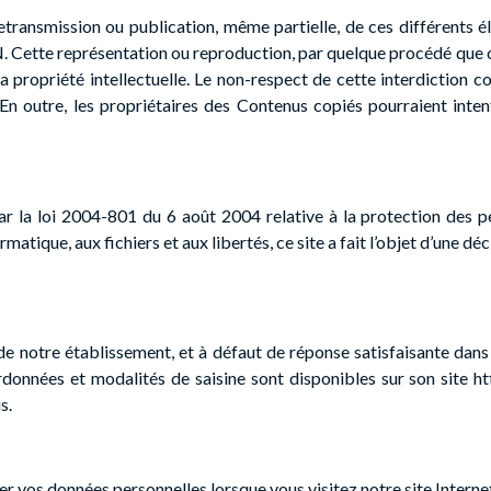
retransmission ou publication, même partielle, de ces différents é
ette représentation ou reproduction, par quelque procédé que ce
la propriété intellectuelle. Le non-respect de cette interdiction 
 En outre, les propriétaires des Contenus copiés pourraient inten
r la loi 2004-801 du 6 août 2004 relative à la protection des p
matique, aux fichiers et aux libertés, ce site a fait l’objet d’une 
t de notre établissement, et à défaut de réponse satisfaisante dans 
données et modalités de saisine sont disponibles sur son site ht
s.
 vos données personnelles lorsque vous visitez notre site Interne