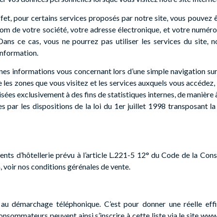
fet, pour certains services proposés par notre site, vous pouve
 nom de votre société, votre adresse électronique, et votre numéro
ns ce cas, vous ne pourrez pas utiliser les services du site, n
information.
es informations vous concernant lors d’une simple navigation sur
 les zones que vous visitez et les services auxquels vous accédez, 
isées exclusivement à des fins de statistiques internes, de manière 
 par les dispositions de la loi du 1er juillet 1998 transposant 
ents d’hôtellerie prévu à l’article L.221-5 12° du Code de la Cons
voir nos conditions gérénales de vente.
u démarchage téléphonique. C’est pour donner une réelle effica
ommateurs peuvent ainsi s’inscrire à cette liste via le site www.b