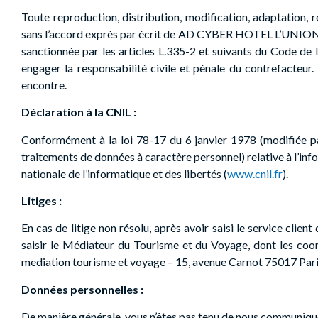
Toute reproduction, distribution, modification, adaptation, 
sans l’accord exprès par écrit de AD CYBER HOTEL L’UNION. C
sanctionnée par les articles L.335-2 et suivants du Code de 
engager la responsabilité civile et pénale du contrefacteur.
encontre.
Déclaration à la CNIL :
Conformément à la loi 78-17 du 6 janvier 1978 (modifiée pa
traitements de données à caractère personnel) relative à l’infor
nationale de l’informatique et des libertés (
www.cnil.fr
).
Litiges :
En cas de litige non résolu, après avoir saisi le service clien
saisir le Médiateur du Tourisme et du Voyage, dont les coor
mediation tourisme et voyage – 15, avenue Carnot 75017 Pari
Données personnelles :
De manière générale, vous n’êtes pas tenu de nous communiquer